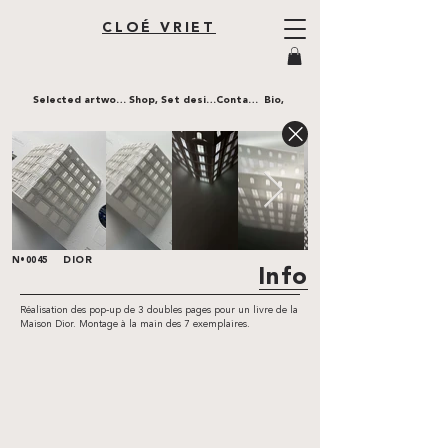
CLOÉ VRIET
Selected artworks,
Shop,
Set design,
Contact,
Bio,
DIOR
N•0045
Info
Réalisation des pop-up de 3 doubles pages pour un livre de la
Maison Dior. Montage à la main des 7 exemplaires.