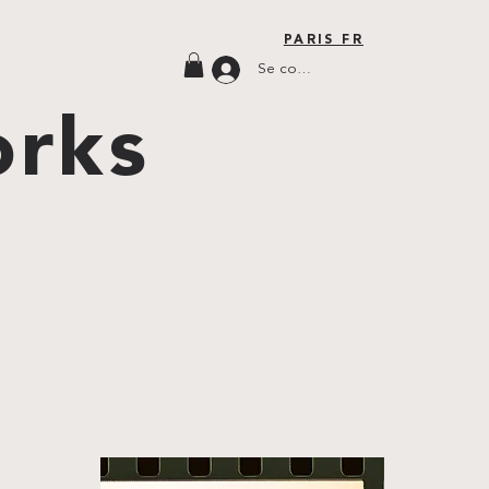
PARIS FR
Se connecter
orks