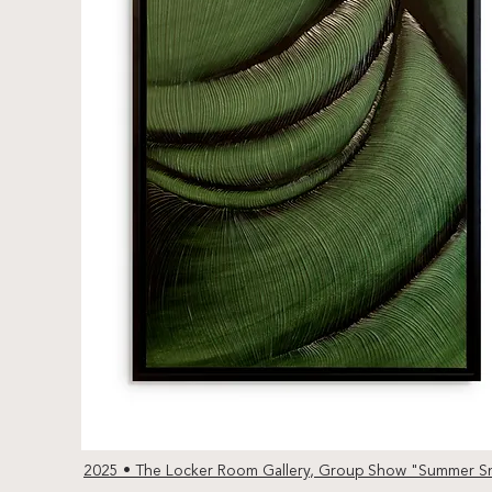
2025 •
The Locker Room Gallery
, Group Show "Summer S