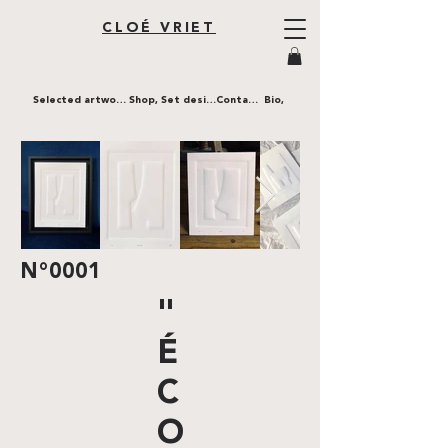
CLOÉ VRIET
Selected artworks,
Shop,
Set design,
Contact,
Bio,
N°0001
"
É
C
O