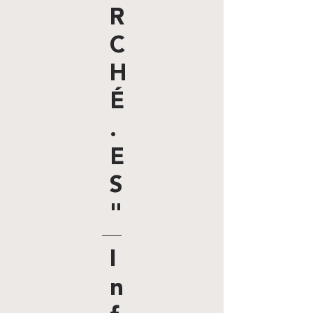
R
C
H
É
.
E
S
"
I
n