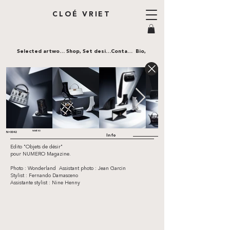
CLOÉ VRIET
Selected artworks,
Shop,
Set design,
Contact,
Bio,
NUMÉRO
N•0042
Info
Edito "Objets de désir"
pour NUMERO Magazine.
Photo : Wonderland Assistant photo : Jean Garcin
Stylist : Fernando Damasceno
Assistante stylist : Nine Henny