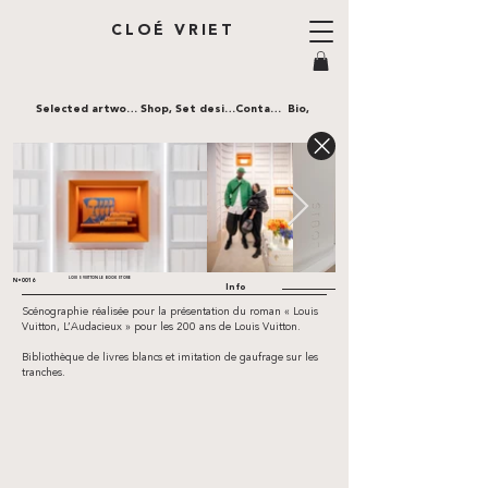
CLOÉ VRIET
Selected artworks,
Shop,
Set design,
Contact,
Bio,
LOUIS VUITTON LE BOOK STORE
N•0016
Info
Scénographie réalisée pour la présentation du roman « Louis
Vuitton, L’Audacieux » pour les 200 ans de Louis Vuitton.
Bibliothèque de livres blancs et imitation de gaufrage sur les
tranches.