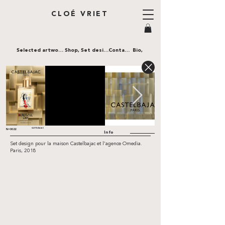
CLOÉ VRIET
Selected artworks,
Shop,
Set design,
Contact,
Bio,
CASTELBAJAC
N•0022
Info
Set design pour la maison Castelbajac et l’agence Omedia.
Paris, 2018