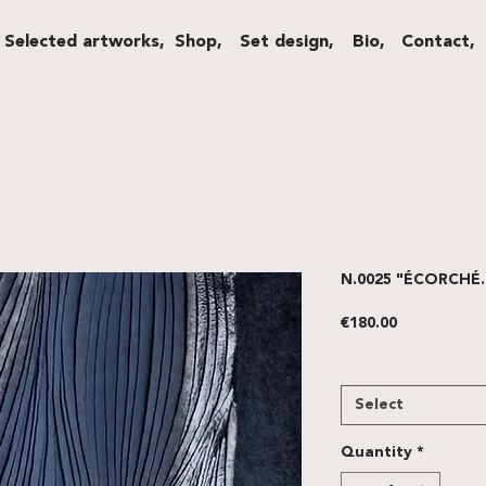
Selected artworks,
Shop,
Set design,
Bio,
Contact,
N.0025 "ÉCORCHÉ.E
Price
€180.00
FRAME
*
Select
Quantity
*