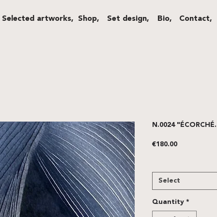
Selected artworks,
Shop,
Set design,
Bio,
Contact,
N.0024 "ÉCORCHÉ.E
Price
€180.00
FRAME
*
Select
Quantity
*