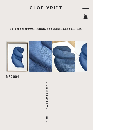
CLOÉ VRIET
Selected artworks,
Shop,
Set design,
Contact,
Bio,
N°0001
"
É
C
O
R
C
H
É
.
E
S
"