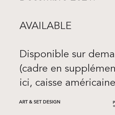
AVAILABLE
Disponible sur deman
(cadre​ en supplémen
ici, caisse américain
ART & SET DESIGN
P
+