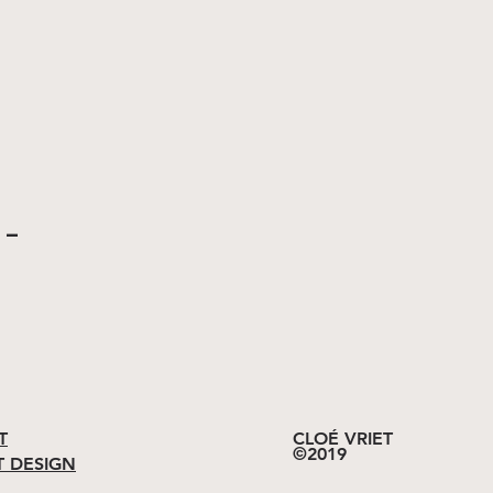
​
T
CLOÉ VRIET
©2019
T DESIGN