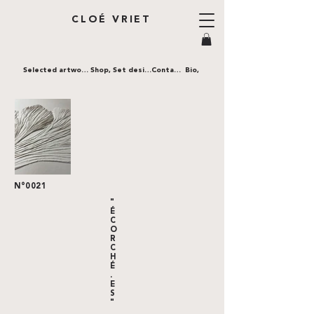
CLOÉ VRIET
Selected artworks,
Shop,
Set design,
Contact,
Bio,
N°0021
"
É
C
O
R
C
H
É
.
E
S
"