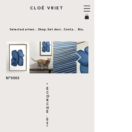
CLOÉ VRIET
Selected artworks,
Shop,
Set design,
Contact,
Bio,
N°0003
"
É
C
O
R
C
H
É
.
E
S
"