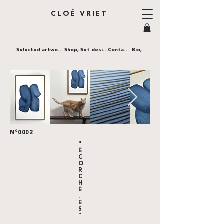
CLOÉ VRIET
Selected artworks,
Shop,
Set design,
Contact,
Bio,
N°0002
"
É
C
O
R
C
H
É
.
E
S
"